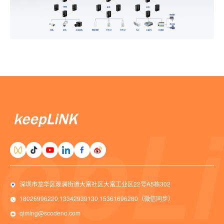
深圳市龙华区观澜街道大富社区大富工业区22号A5栋302
18026996220 13342939130 15361696280（微信同步）
qiming@scodeno.com