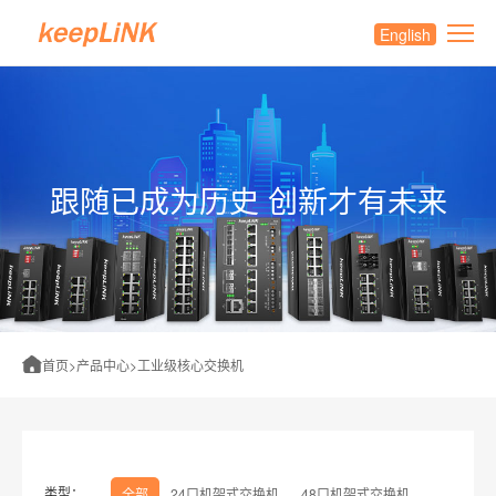
English
跟随已成为历史 创新才有未来
首页
>
产品中心
>
工业级核心交换机
类型：
全部
24口机架式交换机
48口机架式交换机