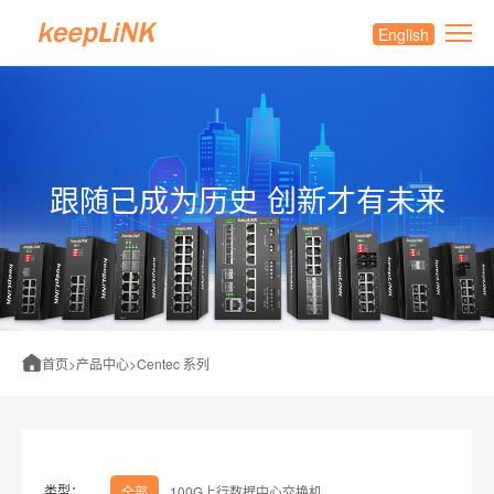
English
跟随已成为历史 创新才有未来
首页
>
产品中心
>
Centec 系列
类型：
全部
100G上行数据中心交换机