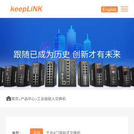
English
跟随已成为历史 创新才有未来
首页
>
产品中心
>
工业级接入交换机
全部
千兆4口导轨式交换机
类型：